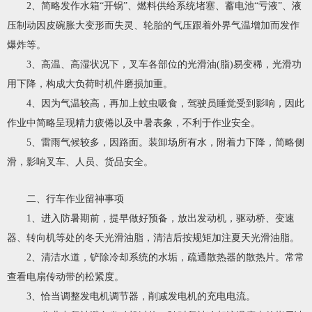
2、简略发作水箱“开锅”、燃料供给系统堵塞、蓄电池“亏液”、液
压制动因皮碗胀大变形而失灵、轮胎的气压跟着外界气温增加而发作
爆炸等。
3、高温、高湿状况下，叉车各部位的光滑油(脂)易变稀，光滑功
用下降，构成大负荷时机件磨损加重。
4、因为气温较高，再加上蚊虫吸食，驾驶员睡觉受到影响，因此
作业中简略呈现精力疲倦以及中暑表象，不利于作业安全。
5、雷雨气候较多，因路面。装卸场所有水，附着力下降，简略侧
滑，影响叉车、人员、货品安全。
二、行车作业留神事项
1、进入防暑期前，提早做好预备，放出发动机，驱动桥、变速
器、转向机等处的冬天光滑油脂，清洁后按规矩加注夏天光滑油脂。
2、清洁水道，铲除冷却系统的水垢，疏通散热器的散热片。常常
查看电扇传动带的松紧度。
3、恰当调整发电机调节器，削减发电机的充电电流。