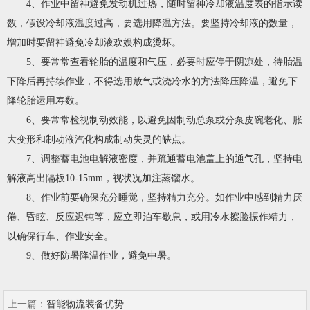
4、作业中留神避免发动机过热，随时留神冷却液温度表的指示读
数，假设冷却液温度过高，要选用降温方法。要坚持冷却液的数量，
增加时要留神避免冷却液欢娱构成烫坏。
5、要常常查看轮胎的温度和气压，必要时应停于阴凉处，待胎温
下降后再持续作业，不得选用放气或浇冷水的方法降压降温，避免下
降轮胎运用寿数。
6、要常常检视制动效能，以避免因制动总泵或分泵皮碗老化、胀
大变形和制动液汽化构成制动失灵的缺点。
7、调整蓄电池电解液密度，并疏通蓄电池盖上的通气孔，坚持电
解液高出隔板10-15mm，视状况加注蒸馏水。
8、作业前要确保充分睡觉，坚持精力充分。如作业中感到精力厌
倦、昏眩、反应迟钝等，应立即泊车歇息，或用冷水擦脸振作精力，
以确保行车、作业安全。
9、做好防暑降温作业，避免中暑。
上一篇：
智能物流装备优势