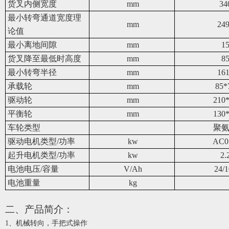
货叉内侧宽度
mm
34
最小转弯通道宽度理
mm
24
论值
最小离地间隙
mm
1
货叉降至最低时高度
mm
8
最小转弯半径
mm
16
承载轮
mm
85*
驱动轮
mm
210
平衡轮
mm
130
车轮类型
聚
驱动电机类型/功率
kw
AC0
起升电机类型/功率
kw
2.
电池电压/容量
V/Ah
24/
电池重量
kg
二、产品简介：
1、
机械转向，手把式操作