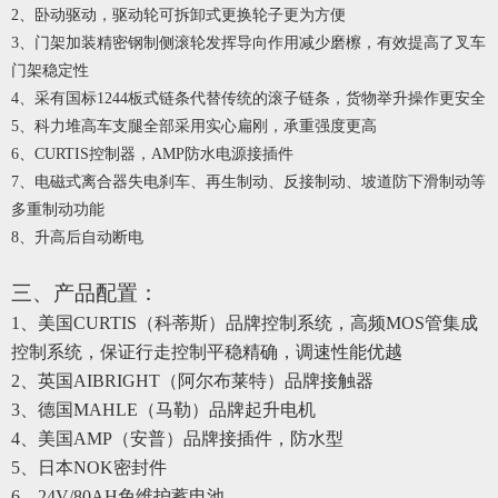
2、卧动驱动，驱动轮可拆卸式更换轮子更为方便
3、门架加装精密钢制侧滚轮发挥导向作用减少磨檫，有效提高了叉车
门架稳定性
4、采有国标
1244板式链条代替传统的滚子链条，货物举升操作更安全
5、科力堆高车支腿全部采用实心扁刚，承重强度更高
6、
CURTIS控制器，AMP防水电源接插件
7、电磁式离合器失电刹车、再生制动、反接制动、坡道防下滑制动等
多重制动功能
8、升高后自动断电
三、产品配置：
1、美国CURTIS（科蒂斯）品牌控制系统
，高频
MOS管集成
控制系统，保证行走控制平稳精确，调速性能优越
2
、英国
AIBRIGHT（阿尔布莱特）品牌接触器
3
、德国
MAHLE（马勒）品牌起升电机
4
、美国
AMP（安普）品牌接插件
，防水型
5
、日本
NOK密封件
6
、
24
V/
8
0AH免维护蓄电池