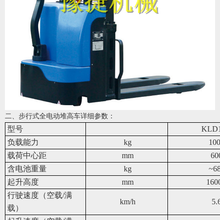
二、步行式全电动堆高车详细参数：
型号
KLD
负载能力
kg
10
载荷中心距
mm
60
含电池重量
kg
~6
起升高度
mm
160
行驶速度（空载/满
km/h
5.
载）