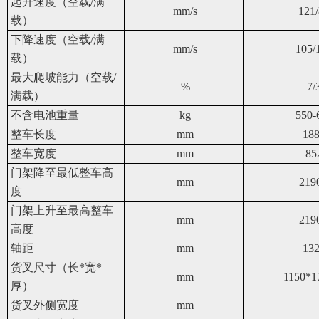
起升速度（空载/满
mm/s
121
载）
下降速度（空载/满
mm/s
105/
载）
最大爬坡能力（空载/
%
7/
满载）
不含电池重量
kg
550-
整车长度
mm
18
整车宽度
mm
85
门架降至最低整车高
mm
219
度
门架上升至最高整车
mm
219
高度
轴距
mm
13
货叉尺寸（长*宽*
mm
1150*1
厚）
货叉外侧宽度
mm