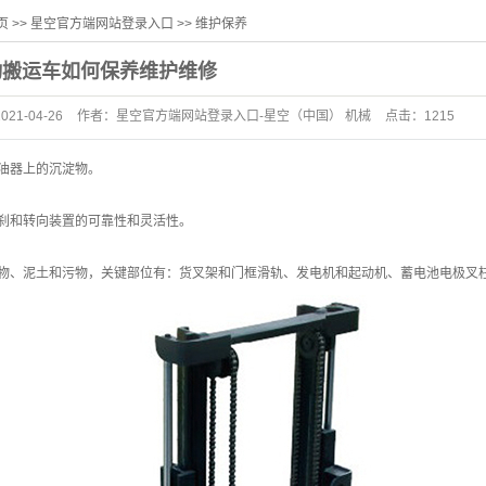
页
>>
星空官方端网站登录入口
>>
维护保养
动搬运车如何保养维护维修
2021-04-26
作者：
星空官方端网站登录入口-星空（中国） 机械
点击：
1215
油器上的沉淀物。
脚刹和转向装置的可靠性和灵活性。
污物、泥土和污物，关键部位有：货叉架和门框滑轨、发电机和起动机、蓄电池电极叉