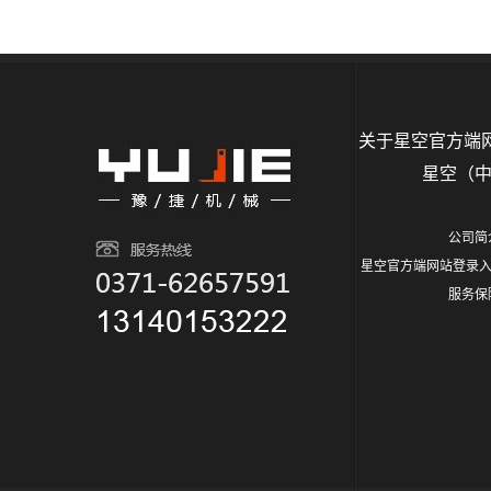
关于星空官方端
星空（
公司简
星空官方端网站登录入
服务保