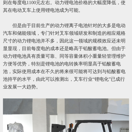
则在每度电1100元左右。动力锂电池价格的大幅度降低，使
其在电动叉车上使用锂电池成为可能。
但是由于目前生产的动力锂离子电池针对的大多是电动
汽车和储能领域，专门针对叉车领域研发和制造的相应规格
尺寸的动力锂电池并不多，因此这一领域的规模效应还未明
显显现，目前每度电的成本还是略高于铅酸蓄电池。但由于
动力锂电池具有质量可靠、同等容量体积小重量轻管理维护
方便等优势，特别是锂电池的电转换率明显高于铅酸蓄电
池，实际使用成本在不久的将来很可能将可达到与铅酸蓄电
池持平的水平，由此可以推测出，叉车行业
“锂电化”已成行
业发展一大趋势。