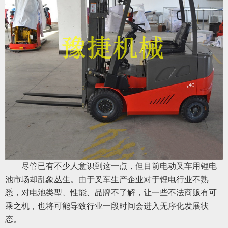
尽管已有不少人意识到这一点，但目前电动叉车用锂电
池市场却乱象丛生。由于叉车生产企业对于锂电行业不熟
悉，对电池类型、性能、品牌不了解，让一些不法商贩有可
乘之机，也将可能导致行业一段时间会进入无序化发展状
态。