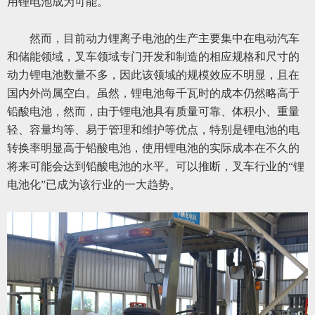
用锂电池成为可能。
然而，目前动力锂离子电池的生产主要集中在电动汽车
和储能领域，叉车领域专门开发和制造的相应规格和尺寸的
动力锂电池数量不多，因此该领域的规模效应不明显，且在
国内外尚属空白。虽然，锂电池每千瓦时的成本仍然略高于
铅酸电池，然而，由于锂电池具有质量可靠、体积小、重量
轻、容量均等、易于管理和维护等优点，特别是锂电池的电
转换率明显高于铅酸电池，使用锂电池的实际成本在不久的
将来可能会达到铅酸电池的水平。可以推断，叉车行业的
“锂
电池化”已成为该行业的一大趋势。