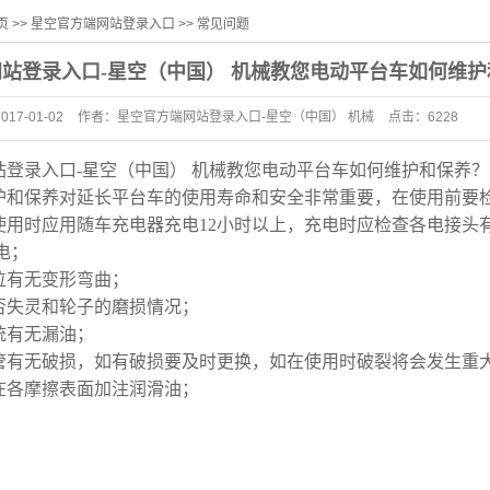
页
>>
星空官方端网站登录入口
>>
常见问题
站登录入口-星空（中国） 机械教您电动平台车如何维护
2017-01-02
作者：
星空官方端网站登录入口-星空（中国） 机械
点击：
6228
站登录入口-星空（中国） 机械教您电动平台车如何维护和保养？
护和保养对延长平台车的使用寿命和安全非常重要，在使用前要
初次使用时应用随车充电器充电12小时以上，充电时应检查各电接
电；
部位有无变形弯曲；
是否失灵和轮子的磨损情况；
系统有无漏油；
压油管有无破损，如有破损要及时更换，如在使用时破裂将会发生重
前在各摩擦表面加注润滑油；