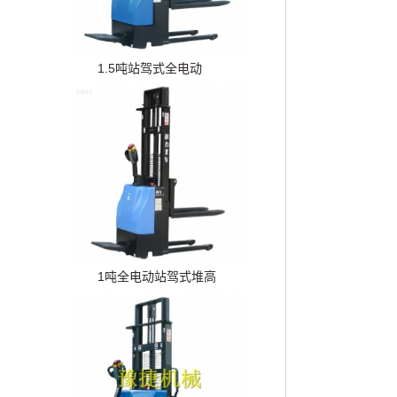
1.5吨站驾式全电动
1吨全电动站驾式堆高