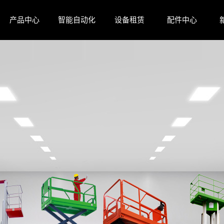
产品中心
智能自动化
设备租赁
配件中心