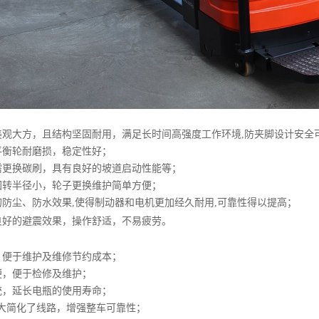
计美观大方，且结构坚固耐用，满足长时间高强度工作环境,防夹脚设计安全
平衡轮耐磨损，稳定性好；
无需更换碳刷，具有良好的坡道启动性能等；
元回转半径小，轮子更换维护简单方便；
的防尘、防水效果,使得制动器和电机更加经久耐用,可靠性得以提高；
有良好的避震效果，操作舒适，不易疲劳。
，便于维护及维修节约成本；
便，便于检修及维护；
统，延长电瓶的使用寿命；
技术大大简化了线路，增强整车可靠性；