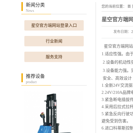
新闻分类
您的当前位置：
首 
News
星空官方端网
星空官方端网站登录入口
发布日期：
行业新闻
星空官方端网站
1.适应性强。
服务支持
2.设备的机动
3.设备能力强。
推荐设备
安全、高效设计
product
1.全新24V交
2.24V/21
3.紧急断电插拔
4.采用后拉式拉
5.紧急反向行
避免受到伤害。
6.进口科蒂斯