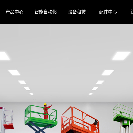
产品中心
智能自动化
设备租赁
配件中心