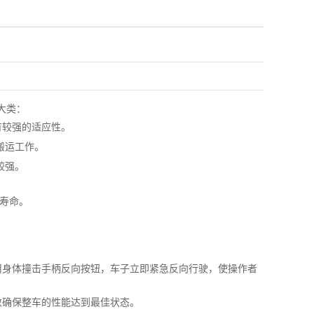
大类：
有较强的适应性。
搬运工作。
较强。
用寿命。
用身体撞击手柄反向按钮，车子立即紧急反向行驶，使操作者
数确保整车的性能达到最佳状态。