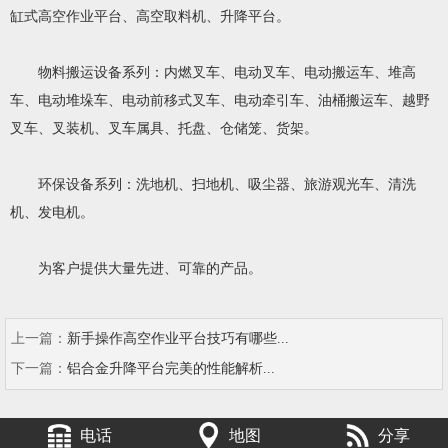
缸式高空作业平台、高空取料机、升降平台。
物料搬运设备系列：内燃叉车、电动叉车、电动搬运车、堆高
车、电动堆垛车、电动前移式叉车、电动牵引车、油桶搬运车、越野
叉车、叉装机、叉车属具、托盘、仓储笼、货架。
环保设备系列：洗地机、扫地机、吸尘器、旅游观光车、清洗
机、发电机。
为客户提供大量先进、可靠的产品。
上一篇：
新手操作高空作业平台技巧有哪些...
下一篇：
铝合金升降平台完美的性能解析...
电话
地图
分享