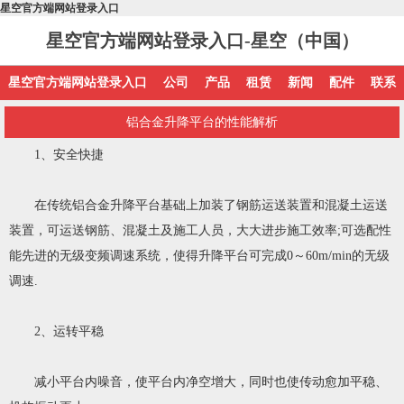
星空官方端网站登录入口
星空官方端网站登录入口-星空（中国）
星空官方端网站登录入口
公司
产品
租赁
新闻
配件
联系
铝合金升降平台的性能解析
1、安全快捷
在传统铝合金升降平台基础上加装了钢筋运送装置和混凝土运送
装置，可运送钢筋、混凝土及施工人员，大大进步施工效率;可选配性
能先进的无级变频调速系统，使得升降平台可完成0～60m/min的无级
调速.
2、运转平稳
减小平台内噪音，使平台内净空增大，同时也使传动愈加平稳、