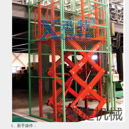
1、新手操作：