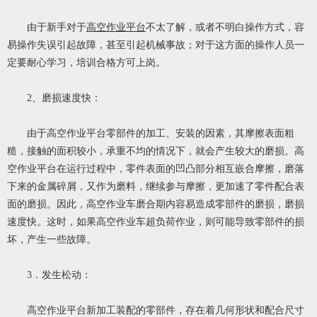
由于新手对于
高空作业平台
不太了解，或者不明白操作方式，容
易操作失误引起故障，甚至引起机械事故；对于这方面的操作人员一
定要耐心学习，培训合格方可上岗。
2、磨损速度快：
由于高空作业平台零部件的加工、安装的因素，其摩擦表面粗
糙，接触的面积较小，承重不均的情况下，就会产生较大的磨损。高
空作业平台在运行过程中，零件表面的凹凸部分相互嵌合摩擦，磨落
下来的金属碎屑，又作为磨料，继续参与摩擦，更加速了零件配合表
面的磨损。因此，高空作业车磨合期内容易造成零部件的磨损，磨损
速度快。这时，如果高空作业车超负荷作业，则可能导致零部件的损
坏，产生一些故障。
3．发生松动：
高空作业平台新加工装配的零部件，存在着几何形状和配合尺寸