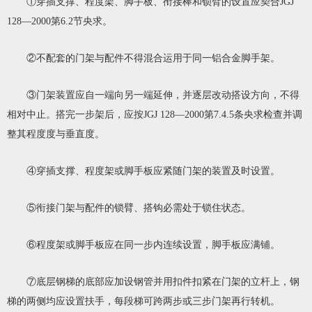
①穿插支撑、程度架、脚手板、衔接棒和锁臂的设置应契合JGJ
128—2000第6.2节央求。
②不配套的门架与配件不得混合运用于同一铝合金脚手架。
③门架装置应自一端向另一端延伸，并逐层改动搭设方向，不得
相对中止。搭完一步架后，应按JGJ 128—2000第7.4.5条央求检查并调
整其程度度与垂直度。
④穿插支撑、程度架或脚手板应紧随门架的装置及时设置。
⑤衔接门架与配件的锁臂、搭钩必需处于锁住状态。
⑥程度架或脚手板应在同一步内连续设置，脚手板应满铺。
⑦底层钢梯的底部应加设钢管并用扣件扣紧在门架的立杆上，钢
梯的两侧均应设置扶手，每段梯可跨两步或三步门架再行转机。