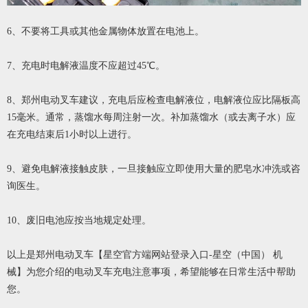
6、不要将工具或其他金属物体放置在电池上。
7、充电时电解液温度不应超过45℃。
8、郑州电动叉车建议，充电后应检查电解液位，电解液位应比隔板高
15毫米。通常，蒸馏水每周注射一次。补加蒸馏水（或去离子水）应
在充电结束后1小时以上进行。
9、避免电解液接触皮肤，一旦接触应立即使用大量的肥皂水冲洗或咨
询医生。
10、废旧电池应按当地规定处理。
以上是郑州电动叉车【星空官方端网站登录入口-星空（中国） 机
械】为您介绍的电动叉车充电注意事项，希望能够在日常生活中帮助
您。