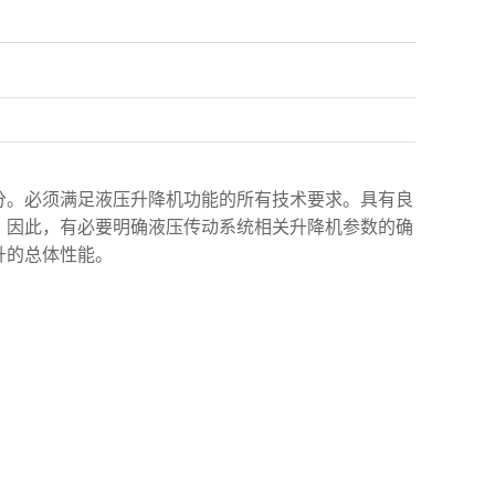
分。必须满足液压升降机功能的所有技术要求。具有良
。因此，有必要明确液压传动系统相关升降机参数的确
升的总体性能。