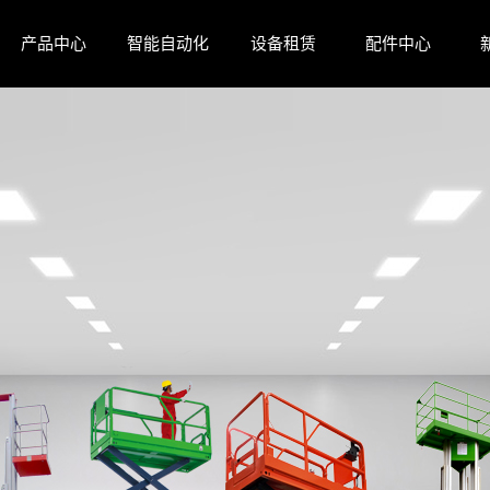
产品中心
智能自动化
设备租赁
配件中心