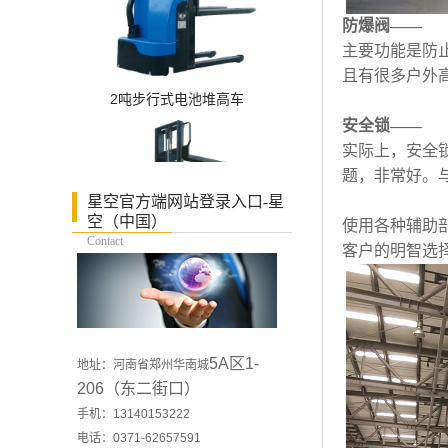
防爆阀——
主要功能是防
且有很多户外
2吨步行式电池堆高车
安全锁——
实际上，安全
题，非常好。
星空官方端网站登录入口-星
空（中国）
使用各种辅助
Contact
客户的明智选
1.5吨步行式全电动
5A区1-
地址：河南省郑州华南城
206（东二街口）
手机：13140153222
电话：0371-62657591