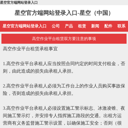
星空官方端网站登录入口
星空官方端网站登录入口-星空（中国）
星空官方端网站登录入口
公司
产品
租赁
新闻
配件
联系
高空作业平台租赁双方要注意的事项
高空作业平台租赁承租事宜
1.高空作业平台承租人应当按照合同约定的时间支付租金，否
则，由此造成的损失由承租人承担。
2.高空作业平台承租人必须为工作台上的作业人员购买事故保
险，否则造成的损失由承租人承担。
3
.
高空作业平台承租人必须设置施工警示标志、冰激凌锥、夜
间施工警示灯，并安排专人指挥施工路段的交通。出租方运
营商有义务监督施工警示设置，以确保施工安全；否则（很