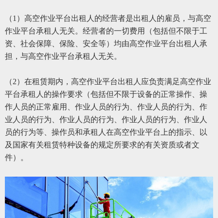
（
1）高空作业平台出租人的经营者是出租人的雇员，与高空
作业平台承租人无关。经营者的一切费用（包括但不限于工
资、社会保障、保险、安全等）均由高空作业平台出租人承
担，与高空作业平台承租人无关。
（
2）在租赁期内，高空作业平台出租人应负责满足高空作业
平台承租人的操作要求（包括但不限于设备的正常操作、操
作人员的正常雇用、作业人员的行为、作业人员的行为、作
业人员的行为、作业人员的行为、作业人员的行为、作业人
员的行为等
、
操作员和承租人在高空作业平台上的指示
、
以
及国家有关租赁特种设备的规定所要求的有关资质或者文
件）
。