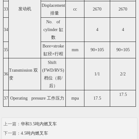
Displacement
发动机
33
cc
2670
2670
排量
No. of
34
cylinder 缸
4
4
数
Bore×stroke
35
mm
90×105
90×105
缸径×行程
Shift
Transmission 双
(FWD/RVS)
36
1/1
2/2
变
档位（前/
后）
17.5
37
Operating pressure 工作压力
mpa
17.5
上一篇：
华和3.5吨内燃叉车
下一篇：
4.5吨内燃叉车