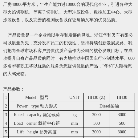
厂房40000平方米，年生产能力过10000台的现代化企业，引进各种大
型火焰切割机、等离子切割机、大型冲压设备、数控加工中心、大型
涂装设备，以及完善的检测设备以保证每辆叉车的优良品质。
产品质量是一个企业赖以生存和发展的灵魂。浙江华和叉车有限公
司以质量为先，充分发挥员工的积极性，坚持持续创新发展思路。我
们把向全球市场和客户提供优质产品作为公司的核心发展目标，在成
功提升自身产品品质的同时，有力地推动中国叉车行业制造水平。600
多名华和职工将以优质的服务为您提供优质的产品，“华和”人期待您
的大驾光临。
产品参数：
1
Model 型号
UNIT
HH30 (Z)
HH30
2
Power type 动力形式
Diesel柴油
3
Rated capacity 额定载荷
kg
3000
3000
4
Load center 载荷中心距
mm
500
500
5
Lift height 起升高度
mm
3000
3000