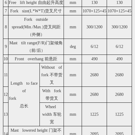
6
Free lift height 自由起升高度
mm
130
130
7
Fork size(L*W*T)货叉尺寸
mm
1070×125×45
1070×125×45
Fork outside
8
spread(Min./Max.)货叉间距
mm
300/1200
300/1200
（外侧）
Mast tilt range(F/R)门架倾角
9
deg
6/12
6/12
（前/后）
10
Front overhang 前悬距
mm
490
490
Without of
11
fork 不带货
mm
2680
2680
叉
Length to face
of
With fork
12
mm
2680
2680
fork
带货叉
总长
Wheel
13
width 车轮
mm
1225
1225
宽
Mast lowered height 门架不
14
mm
2095
2095