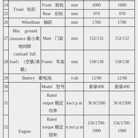
24
Front 前轮
mm
1000
1000
Tread 轮距
25
Rear 后轮
mm
970
970
26
Wheelbase 轴距
mm
1700
1700
Min. ground
27
Mast 门架
mm
152/132
152/132
clearance 最小离
地间隙
（unload/ full
28
load）（空载/满
Frame 车架
mm
158/138
158/138
载）
29
Battery 蓄电池
v/ah
12/90
12/90
30
Model 型号
新柴490
新柴490
Rated
31
output 额定
kw/r.p.m
36.8/2500
36.8/2500
功率
Rated
156/1700-
156/1700-
32
torque 额定
n.m/r.p.m
1900
1900
Engine
扭矩