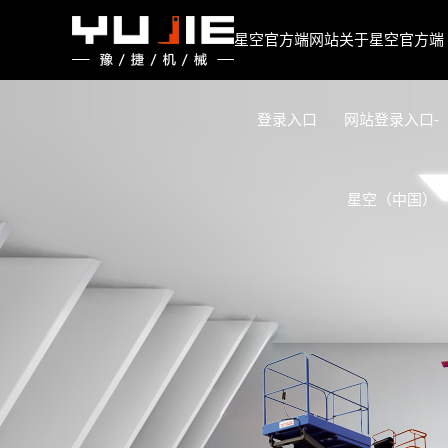
星空官方端网站登录入口
星空官方端网站
关于星空官方端
登录入口
网站登录入口-
星空（中国）