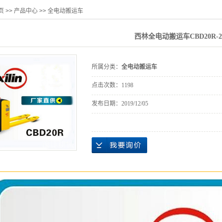
页
>>
产品中心
>>
全电动搬运车
西林全电动搬运车CBD20R-2
所属分类：
全电动搬运车
点击次数：
1198
发布日期：
2019/12/05