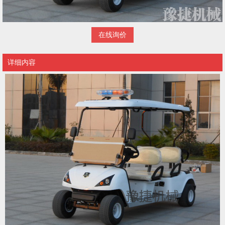
在线询价
详细内容