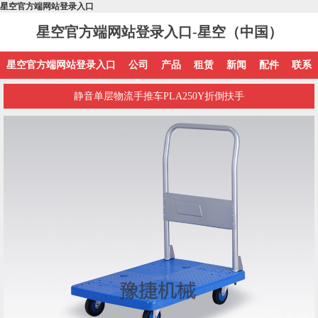
星空官方端网站登录入口
星空官方端网站登录入口-星空（中国）
星空官方端网站登录入口
公司
产品
租赁
新闻
配件
联系
静音单层物流手推车PLA250Y折倒扶手