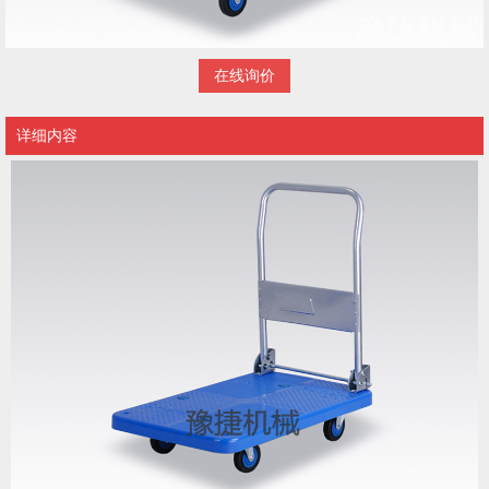
在线询价
详细内容