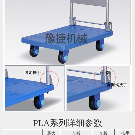
PLA系列详细参数
最大
车板
车板
扶手