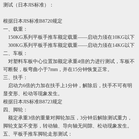
测试（日本
JIS标准）：
根据日本
JIS标准B8720规定
一
、
载重
：
150KG系列平板手推车额定载重
——
启动力须在
10KG以下
300KG系列平板手推车额定载重
——
启动力须在
14KG以下
二
、
车板
：
对塑料车板中心位置加额定承重
4倍的力进行测试，车板不
可断裂，板弯曲小于7mm，并在15分钟恢复正常。
三
、
扶手
：
启动力
6倍的力加在扶手上1分钟，解除后，扶手不可有
明
显
变形、松动等现象发生。
根据日本
JIS标准B8723规定
四
、
脚轮
：
额定承重
3倍的重量对脚轮加压，3分钟后解除测试重力，
脚轮支架不变形，转动轴、导向轴无间隙、松动现象发生。
五
、
平板手推车脚轮走形测试
：