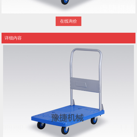
在线询价
详细内容