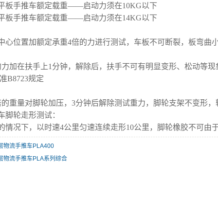
列平板手推车额定载重
——
启动力须在
10KG以下
列平板手推车额定载重
——
启动力须在
14KG以下
中心位置加额定承重
4倍的力进行测试，车板不可断裂，板弯曲小
的力加在扶手上1分钟，解除后，扶手不可有
明显
变形、松动等现
标准B8723规定
倍的重量对脚轮加压，3分钟后解除测试重力，脚轮支架不变形
车脚轮走形测试
：
的情况下，以时速
4公里匀速连续走形10公里，脚轮橡胶不可由
物流手推车PLA400
层物流手推车PLA系列综合