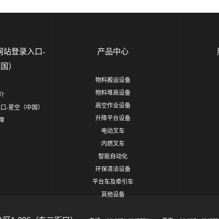
网站登录入口-
产品中心
中国）
物料搬运设备
物料堆高设备
介
高空作业设备
口-星空（中国）
升降平台设备
障
电动叉车
内燃叉车
智能自动化
环保清洁设备
平台车及牵引车
其他设备