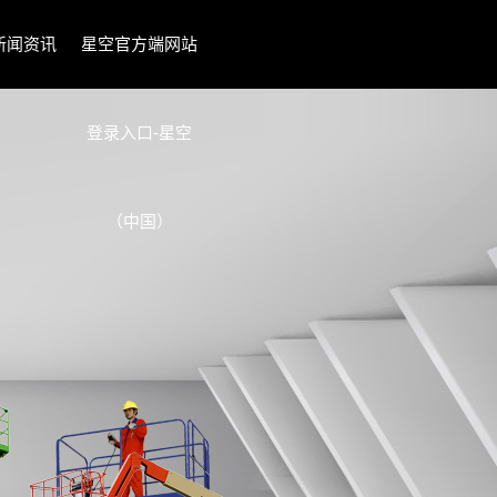
新闻资讯
星空官方端网站
登录入口-星空
（中国）