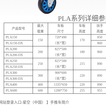
PLA系列详细
最大
车板
车板
扶手
产品型号
载重
尺寸
高度
高度
PLA150
720*490
850
150
170
（长*宽）
PLA150-DX
860
PLA200
825*500
200
180
860
（长*宽）
PLA200-DX
PLA250
825*500
250
215
890
（长*宽）
PLA250-DX
PLA300
900*600
300
220
890
（长*宽）
PLA300-DX
PLA400
400
1335*650
220
890
PLA600
600
1200*750
255
955
网站登录入口-星空（中国） 】
手推车简介