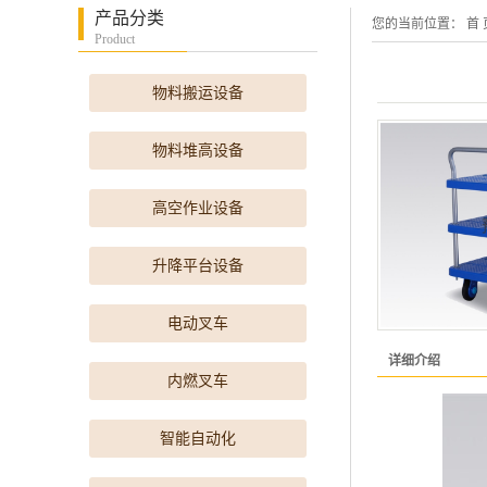
产品分类
您的当前位置：
首 
Product
物料搬运设备
物料堆高设备
高空作业设备
升降平台设备
电动叉车
详细介绍
内燃叉车
智能自动化