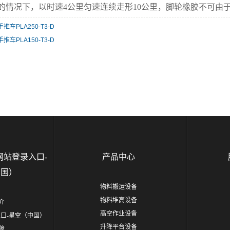
的情况下，以时速
4公里匀速连续走形10公里，脚轮橡胶不可由
车PLA250-T3-D
车PLA150-T3-D
网站登录入口-
产品中心
中国）
物料搬运设备
物料堆高设备
介
高空作业设备
口-星空（中国）
升降平台设备
障