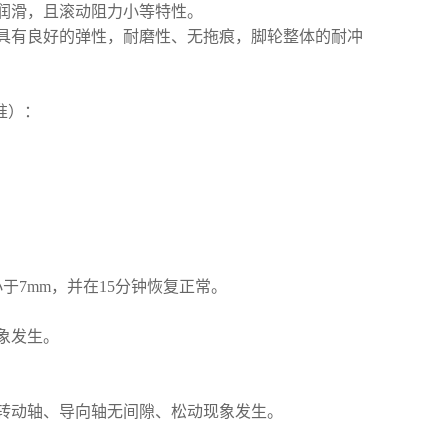
更具润滑，且滚动阻力小等特性。
具有良好的弹性，耐磨性、无拖痕，脚轮整体的耐冲
标准）：
于7mm，并在15分钟恢复正常。
象发生。
，转动轴、导向轴无间隙、松动现象发生。