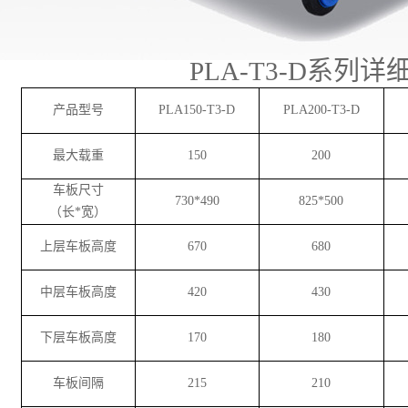
PLA-T3-D系列详
产品型号
PLA150-T3-D
PLA200-T3-D
最大载重
150
200
车板尺寸
730*490
825*500
（长*宽）
上层车板高度
670
680
中层车板高度
420
430
下层车板高度
170
180
车板间隔
215
210