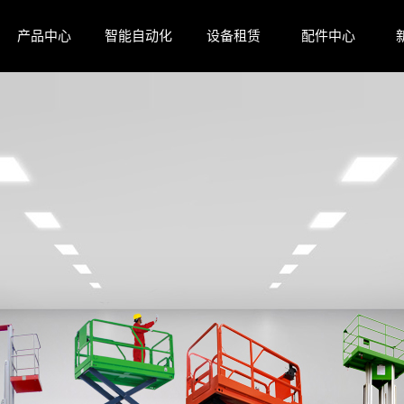
产品中心
智能自动化
设备租赁
配件中心