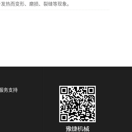
于发热而变形、磨损、裂缝等现象。
服务支持