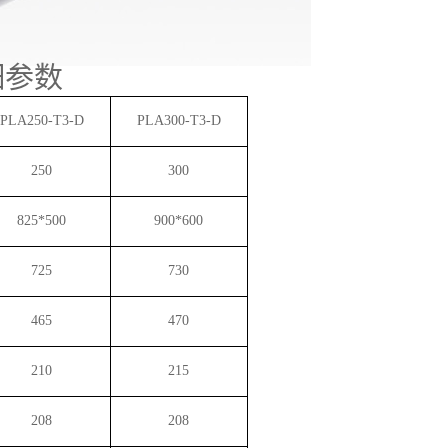
细参数
PLA250-T3-D
PLA300-T3-D
250
300
825*500
900*600
725
730
465
470
210
215
208
208