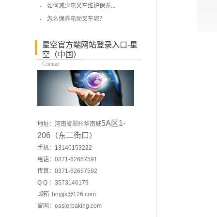
如何减少电叉车维护保养...
怎么保养电动叉车呢？
星空官方端网站登录入口-星
空（中国）
Contact
5A区1-
地址：河南省郑州华南城
206（东二街口）
手机：13140153222
电话：0371-62657591
传真：0371-62657592
Q Q ：3573146179
邮箱: hnyjjx@126.com
官网：
easierbaking.com