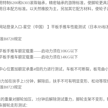
用特制
6200和6303滚珠轴承，精密轴承的游隙标准，使脚轮
用日本配方标准。以天然橡胶为主，另加其它配方材料，使轮子
网站登录入口-星空（中国） 】
平板手推车性能测试（日本
JIS
标准B8720规定
列平板手推车额定载重
——
启动力须在
10KG以下
列平板手推车额定载重
——
启动力须在
14KG以下
中心位置加额定承重
4倍的力进行测试，车板不可断裂，板弯曲小
的力加在扶手上1分钟，解除后，扶手不可有
明显
变形、松动等现
标准B8723规定
倍的重量对脚轮加压，3分钟后解除测试重力，脚轮支架不变形
车脚轮走形测试
：