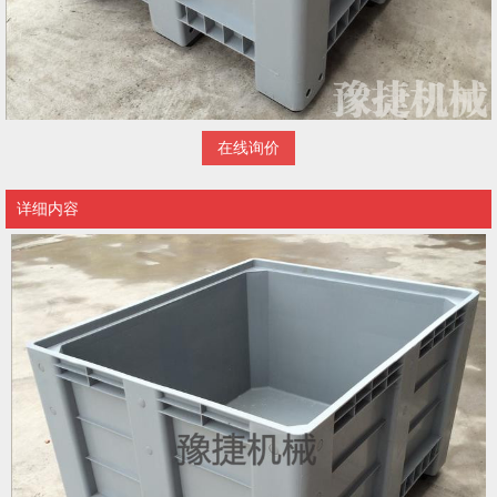
在线询价
详细内容