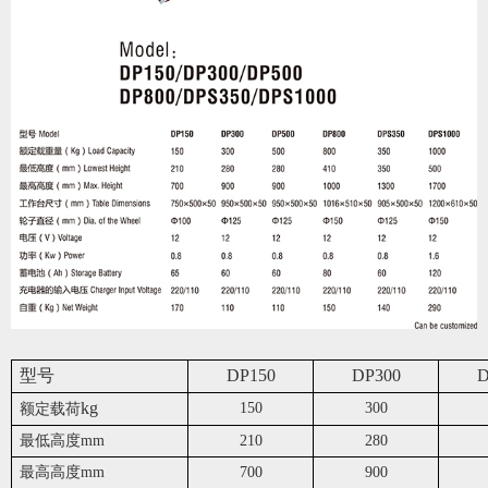
型号
DP150
DP300
D
kg
150
300
额定载荷
最低高度
mm
210
280
最高高度
mm
700
900