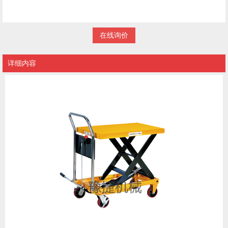
在线询价
详细内容