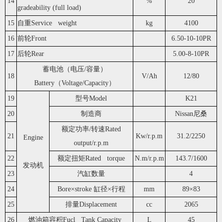
14
%
20
gradeability (full load)
15
自重Service weight
kg
4100
16
前轮Front
6.50-10-10PR
17
后轮Rear
5.00-8-10PR
蓄电池（电压/容量）
18
V/Ah
12/80
Battery（Voltage/Capacity）
19
型号Model
K21
20
制造商
Nissan尼桑
额定功率/转速Rated
21
Kw/r.p.m
31.2/2250
Engine
output/r.p.m
22
额定扭矩Rated torque
N.m/r.p.m
143.7/1600
发动机
23
汽缸数量
4
24
Bore×stroke 缸径×行程
mm
89×83
25
排量Displacement
cc
2065
26
燃油箱容积Fucl Tank Capacity
L
45