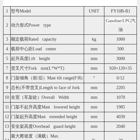
1
型号Model
UNIT
FY10B-R1
Gasoline/LPG汽
2
动力形式Power type
油
3
额定载荷Rated capacity
kg
1000
4
载荷中心距Load center
mm
500
5
起升高度Lift height
mm
3000
7
货叉尺寸Fork size(L*W*T)
mm
920×120×35
8
门架倾角（前/后）Mast tilt range(F/R)
°
6/12
9
总长(不带货叉)Length to face of fork
mm
2205
10
全宽（车架处）Overall Width
mm
1070
11
门架不起升高度Mast lowered height
mm
1985
12
门架起升高度Mast extended height
mm
4030
13
安全架高度Overhead guard height
mm
2040
最大爬坡度（满载）Max.