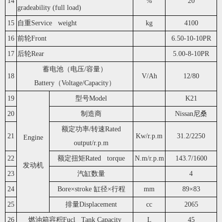
14
%
20
gradeability (full load)
15
自重Service weight
kg
4100
16
前轮Front
6.50-10-10PR
17
后轮Rear
5.00-8-10PR
蓄电池（电压/容量）
18
V/Ah
12/80
Battery（Voltage/Capacity）
19
型号Model
K21
20
制造商
Nissan尼桑
额定功率/转速Rated
21
Kw/r.p.m
31.2/2250
Engine
output/r.p.m
22
额定扭矩Rated torque
N.m/r.p.m
143.7/1600
发动机
23
汽缸数量
4
24
Bore×stroke 缸径×行程
mm
89×83
25
排量Displacement
cc
2065
26
燃油箱容积Fucl Tank Capacity
L
45