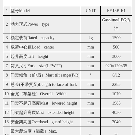
1
型号Model
UNIT
FY15B-R1
Gasoline/LPG汽
2
动力形式Power type
油
3
额定载荷Rated capacity
kg
1500
4
载荷中心距Load center
mm
500
5
起升高度Lift height
mm
3000
7
货叉尺寸Fork size(L*W*T)
mm
920×120×35
8
门架倾角（前/后）Mast tilt range(F/R)
°
6/12
9
总长(不带货叉)Length to face of fork
mm
2285
10
全宽（车架处）Overall Width
mm
1070
11
门架不起升高度Mast lowered height
mm
1985
12
门架起升高度Mast extended height
mm
4030
13
安全架高度Overhead guard height
mm
2040
最大爬坡度（满载）Max.