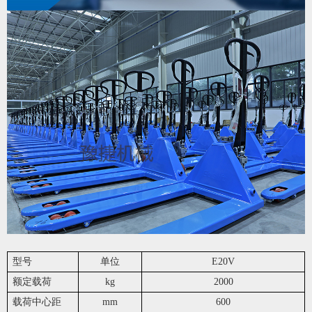
型号
单位
E20V
额定载荷
kg
2000
载荷中心距
mm
600