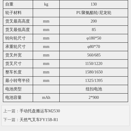
自重
kg
130
轮子材料
PU
聚氨酯轮
/
尼龙轮
货叉最高高度
mm
200
货叉最低高度
mm
85
转向轮尺寸
mm
φ
180*50
承重轮尺寸
mm
φ
80*70
货叉外宽
mm
560/685
货叉尺寸
mm
1150/1220
整车长度
mm
1580/1650
最小转弯半径
mm
1325/1395
电池类型
纽扣电池
电池容量
mAh
2*900
上一篇：
手动托盘搬运车M2530
下一篇：
天然气叉车FY15B-R1