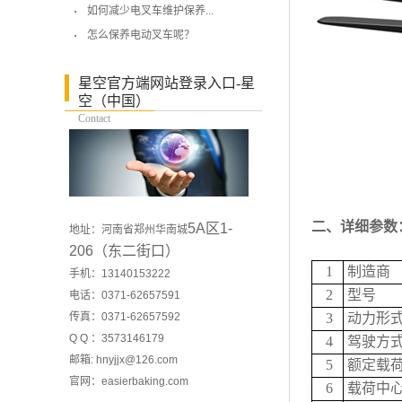
如何减少电叉车维护保养...
怎么保养电动叉车呢？
星空官方端网站登录入口-星
空（中国）
Contact
二、
详细参数
5A区1-
地址：河南省郑州华南城
206（东二街口）
1
制造商
手机：13140153222
2
型号
电话：0371-62657591
传真：0371-62657592
3
动力形
Q Q ：3573146179
4
驾驶方
邮箱: hnyjjx@126.com
5
额定载
官网：
easierbaking.com
6
载荷中