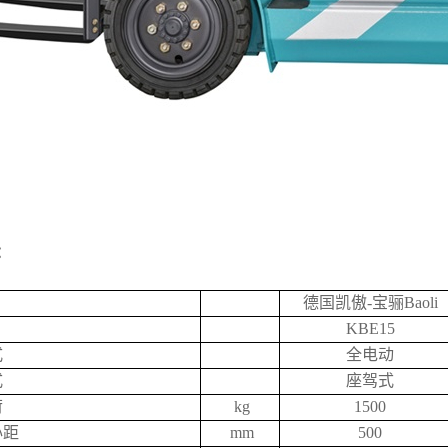
：
德国凯傲-宝骊Baoli
KBE15
式
全电动
式
座驾式
荷
kg
1500
心距
mm
500