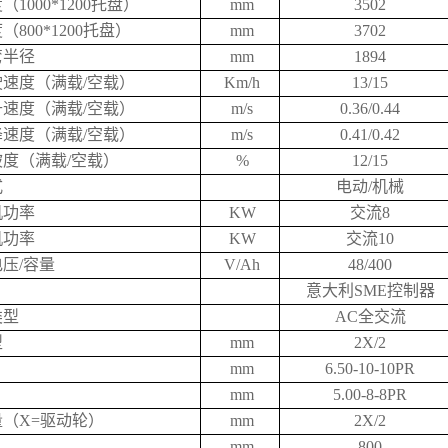
1000*1200托盘）
mm
3502
800*1200托盘）
mm
3702
弯半径
mm
1894
速度（满载/空载）
Km/h
13/15
速度（满载/空载）
m/s
0.36/0.44
速度（满载/空载）
m/s
0.41/0.42
度（满载/空载）
%
12/15
式
电动/机械
机功率
KW
交流8
机功率
KW
交流10
压/容量
V/Ah
48/400
意大利SME控制器
类型
AC全交流
型
mm
2X/2
mm
6.50-10-10PR
mm
5.00-8-8PR
（X=驱动轮）
mm
2X/2
mm
800