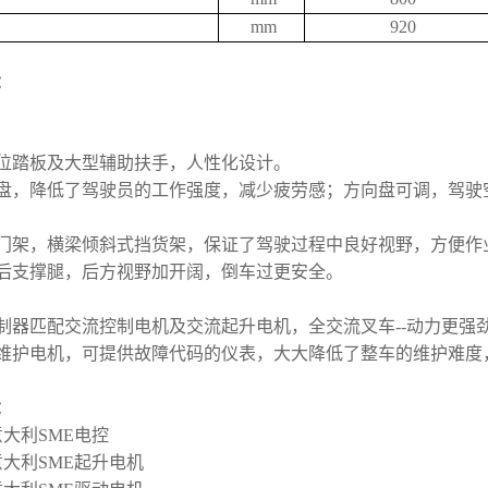
mm
920
：
低位踏板及大型辅助扶手，人性化设计。
向盘，降低了驾驶员的工作强度，减少疲劳感；方向盘可调，驾驶
野门架，横梁倾斜式挡货架，保证了驾驶过程中良好视野，方便作
形后支撑腿，后方视野加开阔，倒车过更安全。
制器匹配交流控制电机及交流起升电机，全交流叉车--动力更强
免维护电机，可提供故障代码的仪表，大大降低了整车的维护难度
：
大利SME电控
意大利SME起升电机