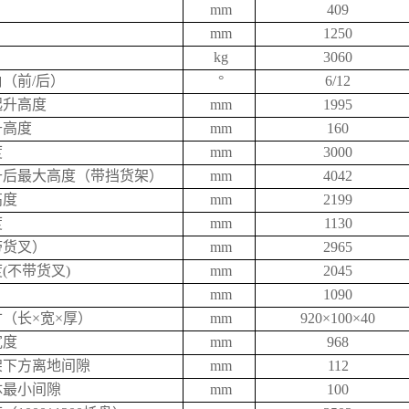
mm
409
mm
1250
kg
3060
（前/后）
°
6/12
起升高度
mm
1995
升高度
mm
160
度
mm
3000
升后最大高度（带挡货架）
mm
4042
高度
mm
2199
度
mm
1130
带货叉）
mm
2965
(不带货叉)
mm
2045
mm
1090
（长×宽×厚）
mm
920×100×40
宽度
mm
968
架下方离地间隙
mm
112
体最小间隙
mm
100