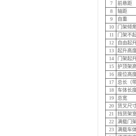
7
前悬距
8
轴距
9
自重
10
门架倾角
11
门架不
12
自由起
13
起升高
14
门架起
15
护顶架
16
座位高
17
总长（
18
车体长度
19
总宽
20
货叉尺寸
21
挡货架
22
满载门
23
满载车