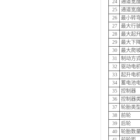
24
通道宽度（
25
通道宽度（
26
最小转
27
最大行驶
28
最大起升
29
最大下降
30
最大爬坡
31
制动方
32
驱动电
33
起升电
34
蓄电池电
35
控制器
36
控制器
37
轮胎类
38
前轮
39
后轮
40
轮胎数量
41
前轮距