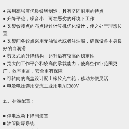
● 采用高强度优质锰钢制造，具有坚固耐用的特点
● 升降平稳，噪音小，可在恶劣的环境下工作
● 叉架铰接点的布点经过计算机优化设计，使之处于理想位
置
●
叉架间各铰点采用无油轴承或者注油嘴，确保设备本身良
好的自润滑
●
剪叉式的升降结构，起升后有较高的稳定性
●
宽大的工作平台和较高的承载能力，使高空作业范围更
广，效率更高，安全更有保障
●
可转向的底盘设计配上橡胶充气轮，移动方便灵活
●
电源电压选用交流工业用电
AC380V
五、
标准配置
：
■ 停电应急下降阀装置
■ 油管防爆系统