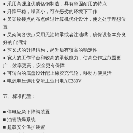
● 采用高强度优质锰钢制造，具有坚固耐用的特点
● 升降平稳，噪音小，可在恶劣的环境下工作
● 叉架铰接点的布点经过计算机优化设计，使之处于理想位
置
●
叉架间各铰点采用无油轴承或者注油嘴，确保设备本身良
好的自润滑
●
剪叉式的升降结构，起升后有较高的稳定性
●
宽大的工作平台和较高的承载能力，使高空作业范围更
广，效率更高，安全更有保障
●
可转向的底盘设计配上橡胶充气轮，移动方便灵活
●
电源电压选用交流工业用电
AC380V
五、
标准配置
：
■ 停电应急下降阀装置
■ 油管防爆系统
■ 超载安全保护装置