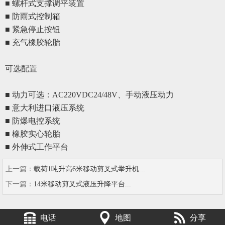
■ 螺杆式支撑调平装置
■ 防雨式控制箱
■ 紧急停止按钮
■ 充气橡胶轮胎
可选配置
■ 动力可选：AC220VDC24/48V、手动液压动力
■
意大利进口液压系统
■
防爆电控系统
■
橡胶实心轮胎
■
外伸式工作平台
上一篇：
载荷1吨升高6米移动剪叉式举升机...
下一篇：
14米移动剪叉式液压升降平台...
电话
地图
分享