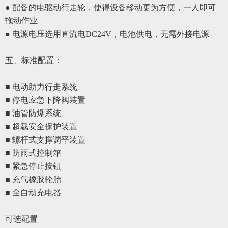
●
配备的电驱动行走轮，使得设备移动更为方便，一人即可
拖动作业
●
电源电压选用直流电
DC24V，电池供电，无需外接电源
五、
标准配置
：
■ 电动助力行走
系统
■ 停电应急下降阀装置
■ 油管防爆系统
■ 超载安全保护装置
■ 螺杆式支撑调平装置
■ 防雨式控制箱
■ 紧急停止按钮
■ 充气橡胶轮胎
■ 全自动充电器
可选配置