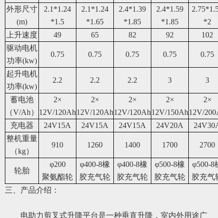
外形尺寸
2.
1
*1.2
4
2.
1
*1.2
4
2.
4
*1.
39
2.
4
*1.
59
2.
75
*1.
(m)
*1.
5
*1.
6
5
*1.
85
*1.
8
5
*
2
上升速度
49
6
5
82
92
1
02
驱动电机
0.75
0.75
0.75
0.75
0.75
功率
(kw)
起升
电机
2.2
2.2
2.2
3
3
功率(kw)
蓄电池
2
×
2
×
2
×
2
×
2
×
（
V/Ah
）
12
V/
1
2
0
Ah
12
V/
1
2
0
Ah
12
V/
1
2
0
Ah
12
V/
150
Ah
12
V/
20
0
充电器
24V15A
24V15A
24V15A
24V20A
24V30
整机重量
91
0
1
26
0
1
4
00
1
70
0
2
70
0
（kg）
φ
200
φ
400-8橡
φ
400-8橡
φ
500-8橡
φ
500-
轮胎
聚氨酯轮
胶充气轮
胶充气轮
胶充气轮
胶充气
三、
产品介绍：
电助力
剪叉式升降平台是一种垂直升降，室内外用途广