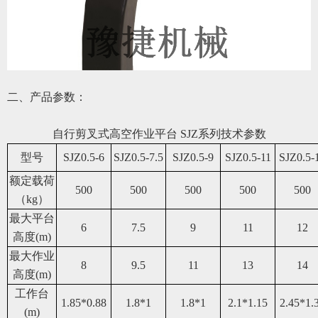
二、产品参数：
自行剪叉式高空作业平台
SJZ系列
技术参数
型号
SJ
Z
0.5-6
SJ
Z
0.5-7.5
SJ
Z
0.5-9
SJ
Z
0.5-11
SJ
Z
0.5-
额定载荷
50
0
50
0
50
0
50
0
50
0
（kg）
最大
平台
6
7.5
9
11
12
高度(m)
最大
作业
8
9.5
11
13
14
高度(m)
工作台
1.85*0.88
1.8*1
1.8*1
2.1*1.15
2.45*1.
(m)