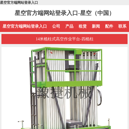
星空官方端网站登录入口
星空官方端网站登录入口-星空（中国）
星空官方端网站登录入口
公司
产品
租赁
新闻
配件
联系
14米桅柱式高空作业平台-四桅柱