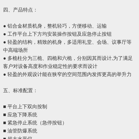
四、
产品特点：
● 铝合金材质机身，整机轻巧，方便移动、运输
● 工作平台上下方均安装操作按钮及应急停止按钮
● 轻盈的结构，精致的机身，多适用礼堂、会场、议事厅等
中高端场所
● 多桅柱分为三桅、四桅和六桅，分别因其而设计,为了满足
客户对设备高度和作业稳定性的要求而设计
●
轻盈的外观设计能在
狭窄
的空间范围内发挥
更
高的举升力
五、
标准配置
：
■ 平台上下双向按制
■ 应急下降系统
■ 紧急停止系统
（
急停按钮
）
■ 油管防爆系统
■ 超大水平仪