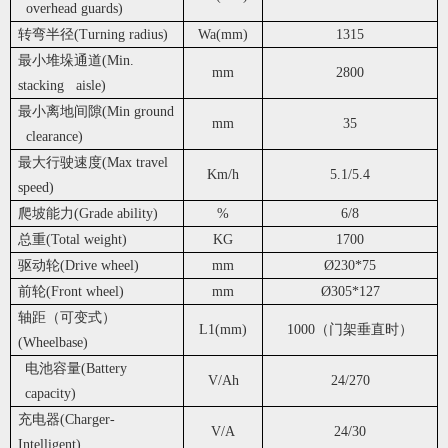
overhead guards)
转弯半径(Turning radius)
Wa(mm)
1315
最小堆垛通道(Min.
mm
2800
stacking aisle)
最小离地间隙(Min ground
mm
35
clearance)
最大行驶速度(Max travel
Km/h
5.1/5.4
speed)
爬坡能力(Grade ability)
%
6/8
总重(Total weight)
KG
1700
驱动轮(Drive wheel)
mm
Ø230*75
前轮(Front wheel)
mm
Ø305*127
轴距（可变式）
L1(mm)
1000（门架垂直时）
(Wheelbase)
电池容量(Battery
V/Ah
24/270
capacity)
充电器(Charger-
V/A
24/30
Intelligent)