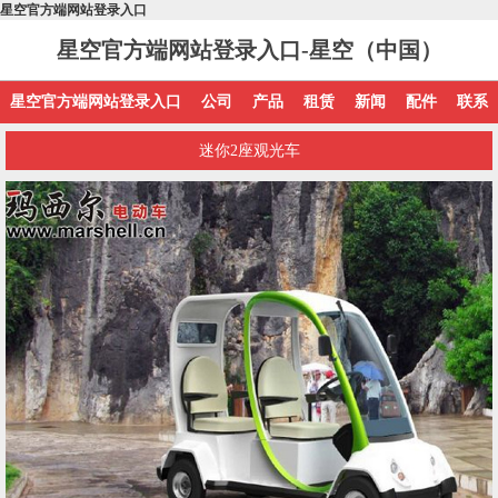
星空官方端网站登录入口
星空官方端网站登录入口-星空（中国）
星空官方端网站登录入口
公司
产品
租赁
新闻
配件
联系
迷你2座观光车