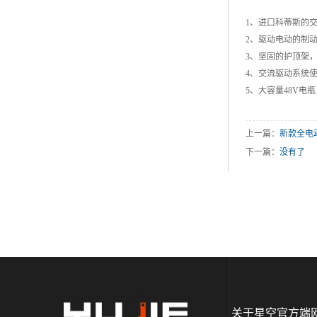
1、进口科蒂斯的
2、驱动电动的制
3、坚固的护顶架
4、交流驱动系统
5、大容量48V电
上一篇：
新款全电
下一篇：
没有了
关于星空官方端