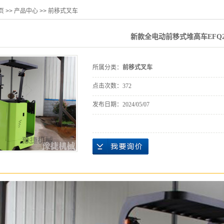
页
>>
产品中心
>>
前移式叉车
新款全电动前移式堆高车EFQ2
所属分类：
前移式叉车
点击次数：
372
发布日期：
2024/05/07