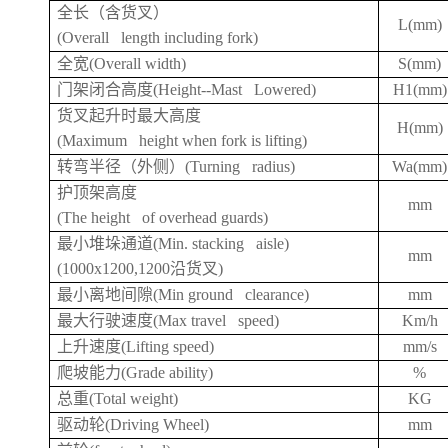
全长（含货叉）
L(mm)
(Overall length including fork)
全宽(Overall width)
S(mm)
门架闭合高度(Height--Mast Lowered)
H1(mm)
货叉起升时最大高度
H(mm)
(Maximum height when fork is lifting)
转弯半径（外侧）(Turning radius)
Wa(mm)
护顶架高度
mm
(The height of overhead guards)
最小堆垛通道(Min. stacking aisle)
mm
(1000x1200,1200沿货叉)
最小离地间隙(Min ground clearance)
mm
最大行驶速度(Max travel speed)
Km/h
上升速度(Lifting speed)
mm/s
爬坡能力(Grade ability)
%
总重(Total weight)
KG
驱动轮(Driving Wheel)
mm