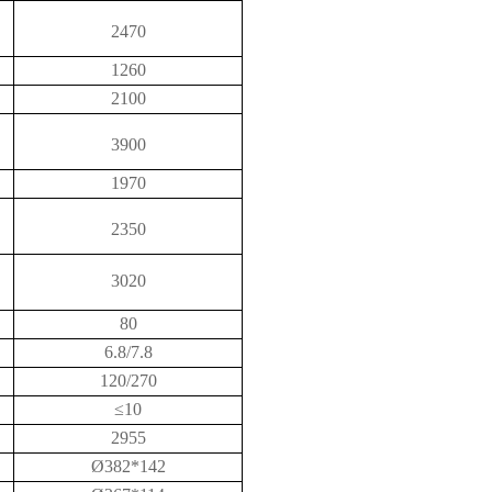
2470
1260
2100
3900
1970
2350
3020
80
6.8/7.8
120/270
≤10
2955
Ø382*142