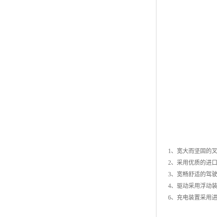
1、宽大而坚固的
2、采用优质的进
3、宽畅舒适的驾
4、驱动采用浮动
6、充电装置采用