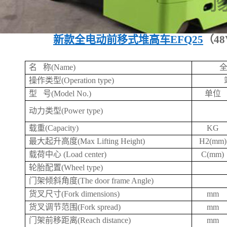
新款全电动前移式堆高车EFQ25
（4
名 称(Name)
全
操作类型(Operation type)
型 号(Model No.)
单位
动力类型(Power type)
载重(Capacity)
KG
最大起升高度(Max Lifting Height)
H2(mm)
载荷中心 (Load center)
C(mm)
轮胎配置(Wheel type)
门架倾斜角度(The door frame Angle)
货叉尺寸(Fork dimensions)
mm
货叉调节范围(Fork spread)
mm
门架前移距离(Reach distance)
mm