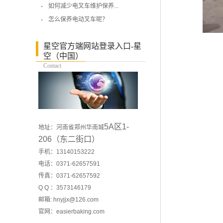
如何减少电叉车维护保养...
怎么保养电动叉车呢？
星空官方端网站登录入口-星
空（中国）
Contact
5A区1-
地址：河南省郑州华南城
206（东二街口）
手机：13140153222
电话：0371-62657591
传真：0371-62657592
Q Q ：3573146179
邮箱: hnyjjx@126.com
官网：
easierbaking.com