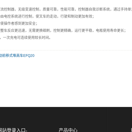
交流控制器，无级变速控制，质量可靠，性能可靠，控制器自我诊断系统，通过手持单
动由电控系统进行控制，使叉车的走动，行驶和制动更加有效；
，使操作者感到更加安全；
使整车反应更迅速，无需更换碳刷，控制更精确，运行更平稳，电瓶使用寿命更长；
瓶，一次充电可连续使用较长时间。
动前移式堆高车EFQ20
网站登录入口-
产品中心