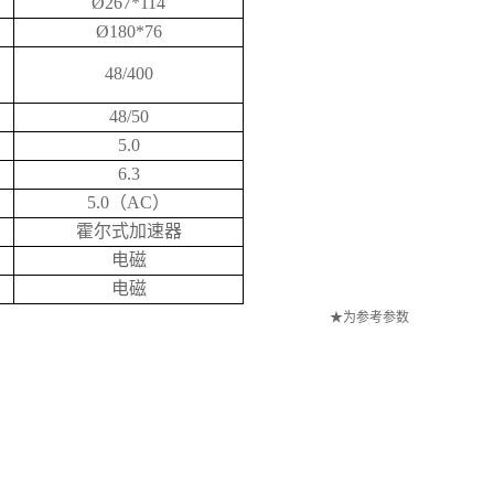
Ø267*114
Ø180*76
48/400
48/50
5.0
6.3
5.0（AC）
霍尔式加速器
电磁
电磁
★为参考参数