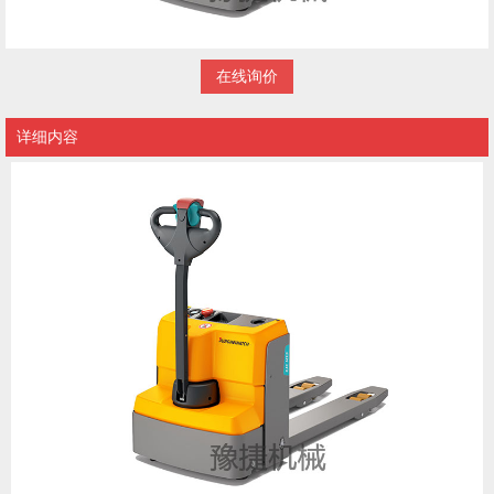
在线询价
详细内容