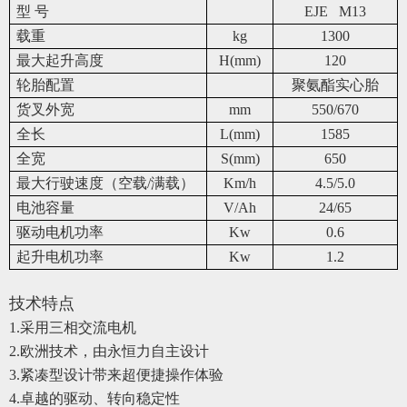
型 号
EJE M13
载重
kg
1300
最大起升高度
H(mm)
120
轮胎配置
聚氨酯实心胎
货叉外宽
mm
550/670
全长
L(mm)
1585
全宽
S(mm)
650
最大行驶速度（空载/满载）
Km/h
4.5/5.0
电池容量
V/Ah
24/65
驱动电机功率
Kw
0.6
起升电机功率
Kw
1.2
技术特点
1.
采用三相交流电机
2.
欧洲技术，由永恒力自主设计
3.
紧凑型设计带来超便捷操作体验
4.
卓越的驱动、转向稳定性