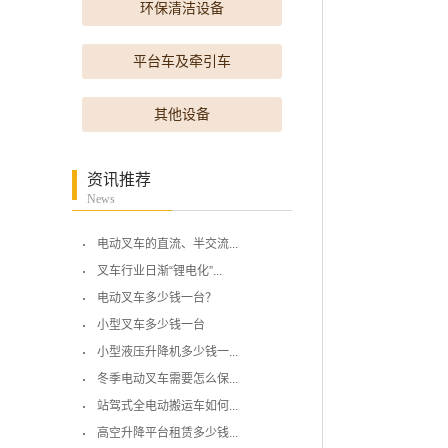
环保清洁设备
平台车及牵引车
其他设备
资讯推荐
News
电动叉车的直流、半交流...
叉车行业日渐“锂电化”...
电动叉车多少钱一台？
小型叉车多少钱一台
小型液压升降机多少钱一...
冬季电动叉车需要怎么保...
站驾式全电动搬运车如何...
高空升降平台租赁多少钱...