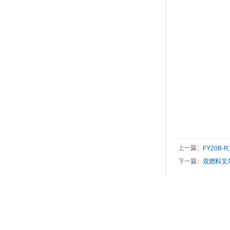
上一篇：
FY20B-R
下一篇：
双燃料叉车