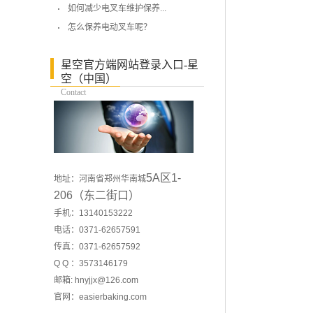
如何减少电叉车维护保养...
怎么保养电动叉车呢？
星空官方端网站登录入口-星
空（中国）
Contact
5A区1-
地址：河南省郑州华南城
206（东二街口）
手机：13140153222
电话：0371-62657591
传真：0371-62657592
Q Q ：3573146179
邮箱: hnyjjx@126.com
官网：
easierbaking.com