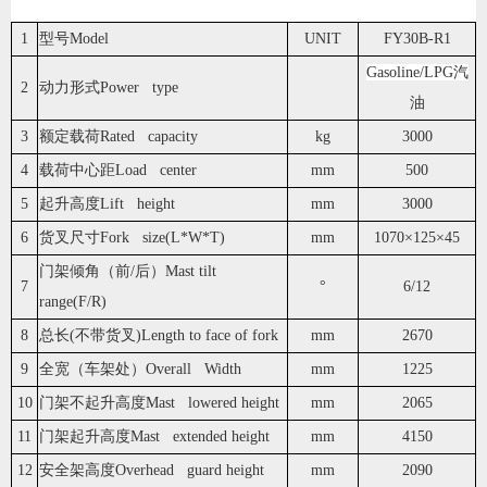
1
型号Model
UNIT
FY30B-R1
Gasoline/LPG汽
2
动力形式Power type
油
3
额定载荷Rated capacity
kg
3000
4
载荷中心距Load center
mm
500
5
起升高度Lift height
mm
3000
6
货叉尺寸Fork size(L*W*T)
mm
1070×125×45
门架倾角（前/后）Mast tilt
7
°
6/12
range(F/R)
8
总长(不带货叉)Length to face of fork
mm
2670
9
全宽（车架处）Overall Width
mm
1225
10
门架不起升高度Mast lowered height
mm
2065
11
门架起升高度Mast extended height
mm
4150
12
安全架高度Overhead guard height
mm
2090