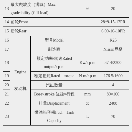
最大爬坡度（满载）Max.
13
%
20
gradeability (full load)
14
前轮Front
28*9-15-12PR
15
后轮Rear
6.00-10-10PR
16
型号Model
K25
17
制造商
Nissan尼桑
额定功率/转速Rated
18
Kw/r.p.m
37.4/2300
output/r.p.m
Engine
19
额定扭矩Rated torque
N.m/r.p.m
176.5/1600
20
汽缸数量
4
发动机
21
Bore×stroke 缸径×行程
mm
89×100
22
排量Displacement
cc
2488
燃油箱容积Fucl Tank
23
L
70
Capacity